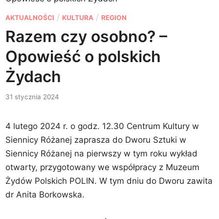
P
/
/
AKTUALNOŚCI
KULTURA
REGION
o
Razem czy osobno? –
s
Opowieść o polskich
t
e
Żydach
d
31 stycznia 2024
i
n
4 lutego 2024 r. o godz. 12.30 Centrum Kultury w
Siennicy Różanej zaprasza do Dworu Sztuki w
Siennicy Różanej na pierwszy w tym roku wykład
otwarty, przygotowany we współpracy z Muzeum
Żydów Polskich POLIN. W tym dniu do Dworu zawita
dr Anita Borkowska.