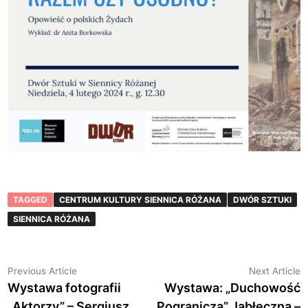
TAGGED
CENTRUM KULTURY SIENNICA RÓŻANA
DWÓR SZTUKI
SIENNICA RÓŻANA
Nawigacja
Previous
N
Previous Article
Next Article
article:
a
Wystawa fotografii
Wystawa: „Duchowość
wpisu
„Aktorzy” – Sergiusz
Pogranicza” Jabłeczna –