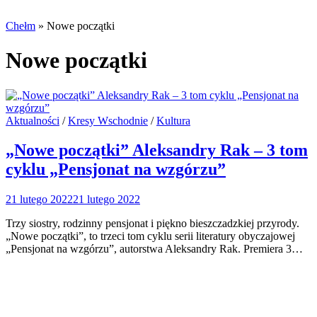
Chełm
»
Nowe początki
Nowe początki
Posted
Aktualności
/
Kresy Wschodnie
/
Kultura
in
„Nowe początki” Aleksandry Rak – 3 tom
cyklu „Pensjonat na wzgórzu”
21 lutego 2022
21 lutego 2022
Trzy siostry, rodzinny pensjonat i piękno bieszczadzkiej przyrody.
„Nowe początki”, to trzeci tom cyklu serii literatury obyczajowej
„Pensjonat na wzgórzu”, autorstwa Aleksandry Rak. Premiera 3…