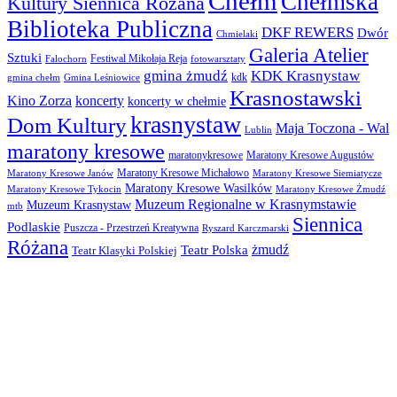
Chełm
Chełmska
Kultury Siennica Różana
Biblioteka Publiczna
DKF REWERS
Dwór
Chmielaki
Galeria Atelier
Sztuki
Festiwal Mikołaja Reja
Falochorn
fotowarsztaty
gmina żmudź
KDK Krasnystaw
kdk
gmina chełm
Gmina Leśniowice
Krasnostawski
Kino Zorza
koncerty
koncerty w chełmie
krasnystaw
Dom Kultury
Maja Toczona - Wal
Lublin
maratony kresowe
maratonykresowe
Maratony Kresowe Augustów
Maratony Kresowe Michałowo
Maratony Kresowe Janów
Maratony Kresowe Siemiatycze
Maratony Kresowe Wasilków
Maratony Kresowe Tykocin
Maratony Kresowe Żmudź
Muzeum Regionalne w Krasnymstawie
Muzeum Krasnystaw
mtb
Siennica
Podlaskie
Puszcza - Przestrzeń Kreatywna
Ryszard Karczmarski
Różana
żmudź
Teatr Polska
Teatr Klasyki Polskiej