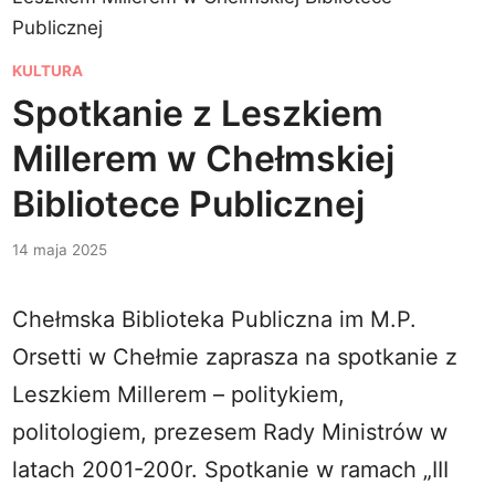
Publicznej
P
KULTURA
o
Spotkanie z Leszkiem
s
Millerem w Chełmskiej
t
e
Bibliotece Publicznej
d
14 maja 2025
i
n
Chełmska Biblioteka Publiczna im M.P.
Orsetti w Chełmie zaprasza na spotkanie z
Leszkiem Millerem – politykiem,
politologiem, prezesem Rady Ministrów w
latach 2001-200r. Spotkanie w ramach „III