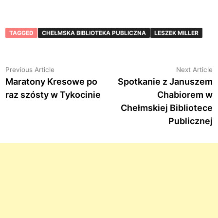
TAGGED
CHEŁMSKA BIBLIOTEKA PUBLICZNA
LESZEK MILLER
Nawigacja
Previous
N
Previous Article
Next Article
article:
a
Maratony Kresowe po
Spotkanie z Januszem
wpisu
raz szósty w Tykocinie
Chabiorem w
Chełmskiej Bibliotece
Publicznej