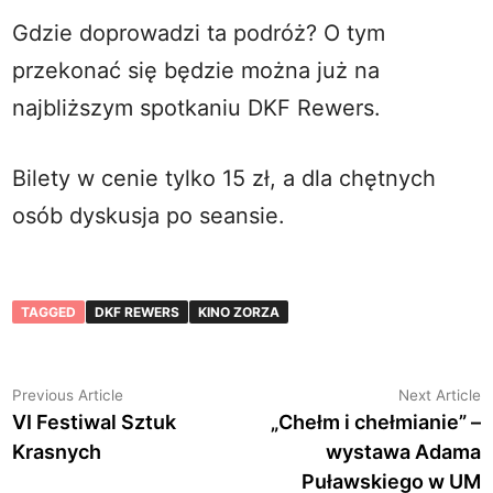
Gdzie doprowadzi ta podróż? O tym
przekonać się będzie można już na
najbliższym spotkaniu DKF Rewers.
Bilety w cenie tylko 15 zł, a dla chętnych
osób dyskusja po seansie.
TAGGED
DKF REWERS
KINO ZORZA
Nawigacja
Previous
N
Previous Article
Next Article
article:
a
VI Festiwal Sztuk
„Chełm i chełmianie” –
wpisu
Krasnych
wystawa Adama
Puławskiego w UM