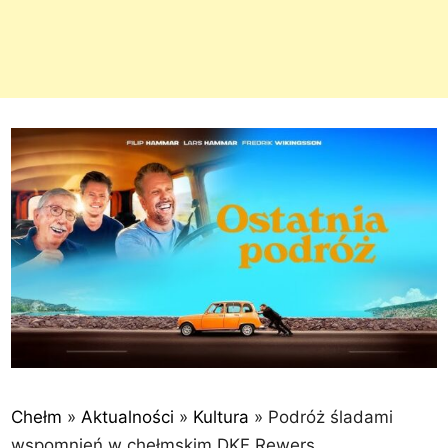
Chełm
»
Aktualności
»
Kultura
»
Podróż śladami
wspomnień w chełmskim DKF Rewers