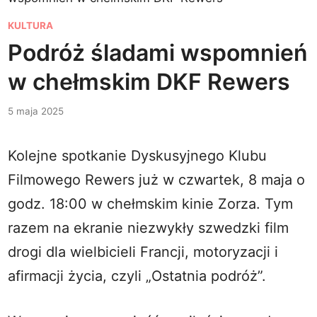
P
KULTURA
o
Podróż śladami wspomnień
s
w chełmskim DKF Rewers
t
e
5 maja 2025
d
i
Kolejne spotkanie Dyskusyjnego Klubu
n
Filmowego Rewers już w czwartek, 8 maja o
godz. 18:00 w chełmskim kinie Zorza. Tym
razem na ekranie niezwykły szwedzki film
drogi dla wielbicieli Francji, motoryzacji i
afirmacji życia, czyli „Ostatnia podróż”.