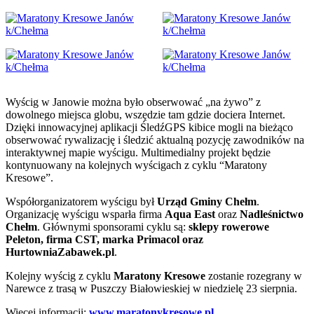
Wyścig w Janowie można było obserwować „na żywo” z
dowolnego miejsca globu, wszędzie tam gdzie dociera Internet.
Dzięki innowacyjnej aplikacji ŚledźGPS kibice mogli na bieżąco
obserwować rywalizację i śledzić aktualną pozycję zawodników na
interaktywnej mapie wyścigu. Multimedialny projekt będzie
kontynuowany na kolejnych wyścigach z cyklu “Maratony
Kresowe”.
Współorganizatorem wyścigu był
Urząd Gminy Chełm
.
Organizację wyścigu wsparła firma
Aqua East
oraz
Nadleśnictwo
Chełm
. Głównymi sponsorami cyklu są:
sklepy rowerowe
Peleton, firma CST, marka Primacol oraz
HurtowniaZabawek.pl
.
Kolejny wyścig z cyklu
Maratony Kresowe
zostanie rozegrany w
Narewce z trasą w Puszczy Białowieskiej w niedzielę 23 sierpnia.
Więcej informacji:
www.maratonykresowe.pl