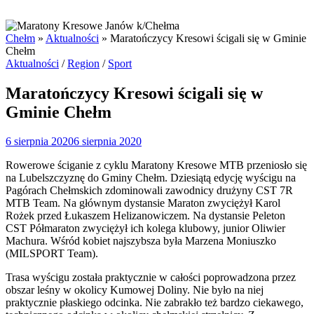
Chełm
»
Aktualności
»
Maratończycy Kresowi ścigali się w Gminie
Chełm
Posted
Aktualności
/
Region
/
Sport
in
Maratończycy Kresowi ścigali się w
Gminie Chełm
6 sierpnia 2020
6 sierpnia 2020
Rowerowe ściganie z cyklu Maratony Kresowe MTB przeniosło się
na Lubelszczyznę do Gminy Chełm. Dziesiątą edycję wyścigu na
Pagórach Chełmskich zdominowali zawodnicy drużyny CST 7R
MTB Team. Na głównym dystansie Maraton zwyciężył Karol
Rożek przed Łukaszem Helizanowiczem. Na dystansie Peleton
CST Półmaraton zwyciężył ich kolega klubowy, junior Oliwier
Machura. Wśród kobiet najszybsza była Marzena Moniuszko
(MILSPORT Team).
Trasa wyścigu została praktycznie w całości poprowadzona przez
obszar leśny w okolicy Kumowej Doliny. Nie było na niej
praktycznie płaskiego odcinka. Nie zabrakło też bardzo ciekawego,