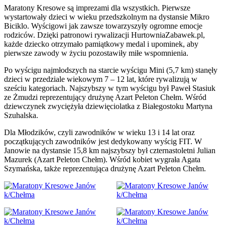
Maratony Kresowe są imprezami dla wszystkich. Pierwsze
wystartowały dzieci w wieku przedszkolnym na dystansie Mikro
Biciklo. Wyścigowi jak zawsze towarzyszyły ogromne emocje
rodziców. Dzięki patronowi rywalizacji HurtowniaZabawek.pl,
każde dziecko otrzymało pamiątkowy medal i upominek, aby
pierwsze zawody w życiu pozostawiły miłe wspomnienia.
Po wyścigu najmłodszych na starcie wyścigu Mini (5,7 km) stanęły
dzieci w przedziale wiekowym 7 – 12 lat, które rywalizują w
sześciu kategoriach. Najszybszy w tym wyścigu był Paweł Stasiuk
ze Żmudzi reprezentujący drużynę Azart Peleton Chełm. Wśród
dziewczynek zwyciężyła dziewięciolatka z Białegostoku Martyna
Szuhalska.
Dla Młodzików, czyli zawodników w wieku 13 i 14 lat oraz
początkujących zawodników jest dedykowany wyścig FIT. W
Janowie na dystansie 15,8 km najszybszy był czternastoletni Julian
Mazurek (Azart Peleton Chełm). Wśród kobiet wygrała Agata
Szymańska, także reprezentująca drużynę Azart Peleton Chełm.