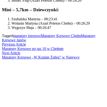
Misiec Filip (Azart Peleton Chełm) – 00:18:20
Mini – 5,7km – Dziewczynki:
Szuhalska Martyna – 00:23:41
Wolanin Martyna (Azart Peleton Chełm) – 00:26:29
Węgrzyn Maja – 00:26:47
Tagged
maratony kresowe
Maratony Kresowe Chełm
Maratony
Kresowe Janów
Nawigacja
Previous
Previous Article
article:
Maratony Kresowe po raz 10 w Chełmie
wpisu
Next
Next Article
article:
Maratony Kresowe „W Krainie Żubra” w Narewce