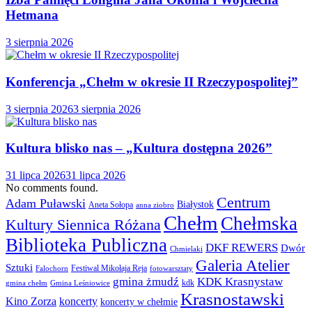
Hetmana
3 sierpnia 2026
Konferencja „Chełm w okresie II Rzeczypospolitej”
3 sierpnia 2026
3 sierpnia 2026
Kultura blisko nas – „Kultura dostępna 2026”
31 lipca 2026
31 lipca 2026
No comments found.
Centrum
Adam Puławski
Białystok
Aneta Sołopa
anna ziobro
Chełm
Chełmska
Kultury Siennica Różana
Biblioteka Publiczna
DKF REWERS
Dwór
Chmielaki
Galeria Atelier
Sztuki
Festiwal Mikołaja Reja
Falochorn
fotowarsztaty
gmina żmudź
KDK Krasnystaw
kdk
gmina chełm
Gmina Leśniowice
Krasnostawski
Kino Zorza
koncerty
koncerty w chełmie