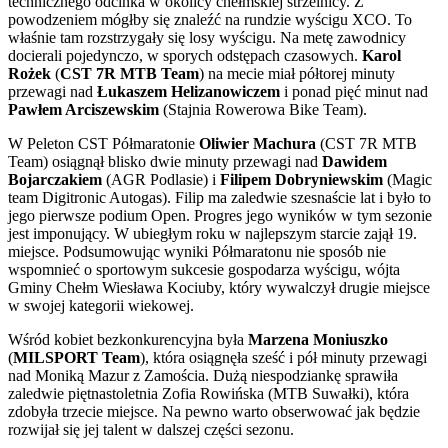
technicznego odcinka w okolicy chełmskiej strzelnicy. Z
powodzeniem mógłby się znaleźć na rundzie wyścigu XCO. To
właśnie tam rozstrzygały się losy wyścigu. Na metę zawodnicy
docierali pojedynczo, w sporych odstępach czasowych.
Karol
Rożek
(
CST 7R MTB Team
) na mecie miał półtorej minuty
przewagi nad
Łukaszem Helizanowiczem
i ponad pięć minut nad
Pawłem Arciszewskim
(Stajnia Rowerowa Bike Team).
W Peleton CST Półmaratonie
Oliwier Machura
(CST 7R MTB
Team) osiągnął blisko dwie minuty przewagi nad
Dawidem
Bojarczakiem
(AGR Podlasie) i
Filipem Dobryniewskim
(Magic
team Digitronic Autogas). Filip ma zaledwie szesnaście lat i było to
jego pierwsze podium Open. Progres jego wyników w tym sezonie
jest imponujący. W ubiegłym roku w najlepszym starcie zajął 19.
miejsce. Podsumowując wyniki Półmaratonu nie sposób nie
wspomnieć o sportowym sukcesie gospodarza wyścigu, wójta
Gminy Chełm Wiesława Kociuby, który wywalczył drugie miejsce
w swojej kategorii wiekowej.
Wśród kobiet bezkonkurencyjna była
Marzena Moniuszko
(
MILSPORT Team
), która osiągnęła sześć i pół minuty przewagi
nad Moniką Mazur z Zamościa. Dużą niespodziankę sprawiła
zaledwie piętnastoletnia Zofia Rowińska (MTB Suwałki), która
zdobyła trzecie miejsce. Na pewno warto obserwować jak będzie
rozwijał się jej talent w dalszej części sezonu.