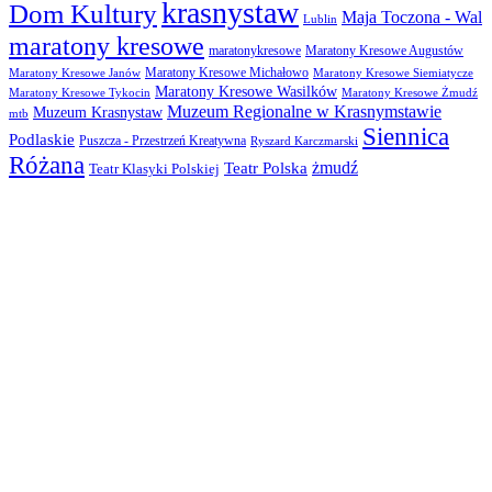
krasnystaw
Dom Kultury
Maja Toczona - Wal
Lublin
maratony kresowe
maratonykresowe
Maratony Kresowe Augustów
Maratony Kresowe Michałowo
Maratony Kresowe Janów
Maratony Kresowe Siemiatycze
Maratony Kresowe Wasilków
Maratony Kresowe Tykocin
Maratony Kresowe Żmudź
Muzeum Regionalne w Krasnymstawie
Muzeum Krasnystaw
mtb
Siennica
Podlaskie
Puszcza - Przestrzeń Kreatywna
Ryszard Karczmarski
Różana
żmudź
Teatr Polska
Teatr Klasyki Polskiej