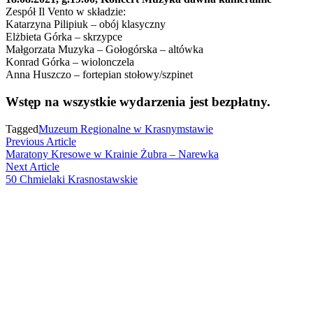
Zespół Il Vento w składzie:
Katarzyna Pilipiuk – obój klasyczny
Elżbieta Górka – skrzypce
Małgorzata Muzyka – Gołogórska – altówka
Konrad Górka – wiolonczela
Anna Huszczo – fortepian stołowy/szpinet
Wstęp na wszystkie wydarzenia jest bezpłatny.
Tagged
Muzeum Regionalne w Krasnymstawie
Nawigacja
Previous
Previous Article
article:
Maratony Kresowe w Krainie Żubra – Narewka
wpisu
Next
Next Article
article:
50 Chmielaki Krasnostawskie