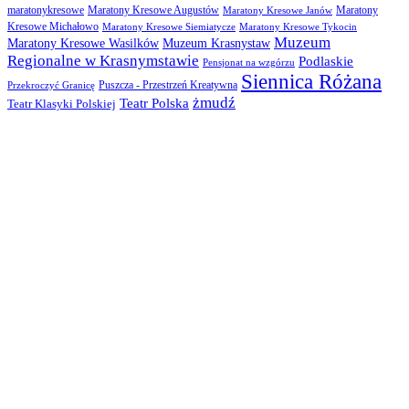
maratonykresowe
Maratony Kresowe Augustów
Maratony
Maratony Kresowe Janów
Kresowe Michałowo
Maratony Kresowe Siemiatycze
Maratony Kresowe Tykocin
Muzeum
Muzeum Krasnystaw
Maratony Kresowe Wasilków
Regionalne w Krasnymstawie
Podlaskie
Pensjonat na wzgórzu
Siennica Różana
Puszcza - Przestrzeń Kreatywna
Przekroczyć Granicę
żmudź
Teatr Polska
Teatr Klasyki Polskiej