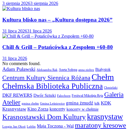
3 sierpnia 2026
3 sierpnia 2026
Kultura blisko nas – „Kultura dostępna 2026”
31 lipca 2026
31 lipca 2026
Chill & Grill – Potańcówka z Zespołem +60-80
31 lipca 2026
No comments found.
Adam Puławski
Białystok
Aneta Sołopa
Aleksandra Rak
anna ziobro
Chełm
Centrum Kultury Siennica Różana
Chełmska Biblioteka Publiczna
Chmielaki
Galeria
DKF REWERS
Dwór Sztuki
Festiwal Mikołaja Reja
Falochorn
Atelier
gmina żmudź
KDK
kdk
gmina chełm
Gmina Leśniowice
Krasnystaw
Kino Zorza
koncerty
koncerty w chełmie
krasnystaw
Krasnostawski Dom Kultury
maratony kresowe
Maja Toczona - Wal
Longin Jan Okoń
Lublin