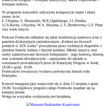
fortepian stołowy.
W programie koncertów usłyszymy kompozycje znane i mniej
znane, m.in:
F. Chopina, S. Moniuszki, M.K.Ogińskiego, J.L.Dusíka,
J.Ch.Bacha, J.Haydna, W.A. Mozarta, L.V..Beethovena, G.F. Pinto
oraz wiele innych.
Podczas Festiwalu odbędzie się także konferencja naukowa wraz z
panelem dyskusyjnym zatytułowanym „Kultura na dworach
polskich w XIX wieku” prowadzona przez wybitnych ekspertów z
dziedzin historii, kultury i muzyki polskiej. Młodzi muzycy oraz
osoby zainteresowane dawnym fortepianem – jego budową, historią
oraz walorami dźwiękowymi – zapraszamy do udziału w
warsztatach prowadzonych przez dr Katarzynę Drogosz w środę
18.08 o godz. 10.00.
Festiwalowi towarzyszy wystawa poświęcona historii rodu
Poletyłów.
Koncert inauguracyjny rozpocznie się w dniu 13 sierpnia o godz.
19.00. Szczegółowy program całego Festiwalu znajduje się na
kolejnej stronie.
Wstęp na wszystkie wydarzenia jest bezpłatny.