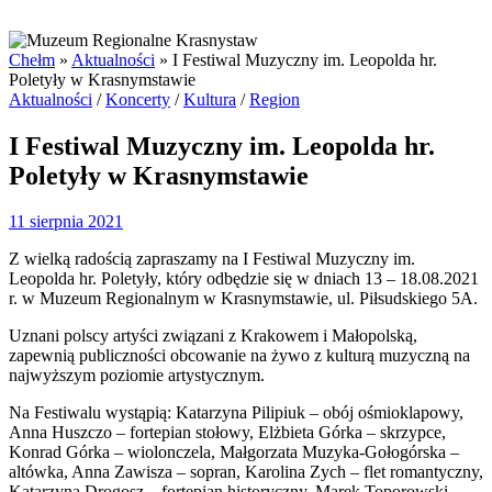
Chełm
»
Aktualności
»
I Festiwal Muzyczny im. Leopolda hr.
Poletyły w Krasnymstawie
Posted
Aktualności
/
Koncerty
/
Kultura
/
Region
in
I Festiwal Muzyczny im. Leopolda hr.
Poletyły w Krasnymstawie
11 sierpnia 2021
Z wielką radością zapraszamy na I Festiwal Muzyczny im.
Leopolda hr. Poletyły, który odbędzie się w dniach 13 – 18.08.2021
r. w Muzeum Regionalnym w Krasnymstawie, ul. Piłsudskiego 5A.
Uznani polscy artyści związani z Krakowem i Małopolską,
zapewnią publiczności obcowanie na żywo z kulturą muzyczną na
najwyższym poziomie artystycznym.
Na Festiwalu wystąpią: Katarzyna Pilipiuk – obój ośmioklapowy,
Anna Huszczo – fortepian stołowy, Elżbieta Górka – skrzypce,
Konrad Górka – wiolonczela, Małgorzata Muzyka-Gołogórska –
altówka, Anna Zawisza – sopran, Karolina Zych – flet romantyczny,
Katarzyna Drogosz – fortepian historyczny, Marek Toporowski –