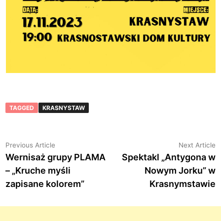
TAGGED
KRASNYSTAW
Nawigacja
Previous
N
Previous Article
Next Article
article:
a
Wernisaż grupy PLAMA
Spektakl „Antygona w
wpisu
– „Kruche myśli
Nowym Jorku” w
zapisane kolorem”
Krasnymstawie