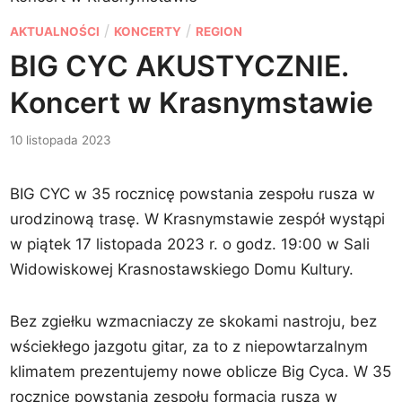
P
/
/
AKTUALNOŚCI
KONCERTY
REGION
o
BIG CYC AKUSTYCZNIE.
s
Koncert w Krasnymstawie
t
e
10 listopada 2023
d
i
BIG CYC w 35 rocznicę powstania zespołu rusza w
n
urodzinową trasę. W Krasnymstawie zespół wystąpi
w piątek 17 listopada 2023 r. o godz. 19:00 w Sali
Widowiskowej Krasnostawskiego Domu Kultury.
Bez zgiełku wzmacniaczy ze skokami nastroju, bez
wściekłego jazgotu gitar, za to z niepowtarzalnym
klimatem prezentujemy nowe oblicze Big Cyca. W 35
rocznicę powstania zespołu formacja rusza w